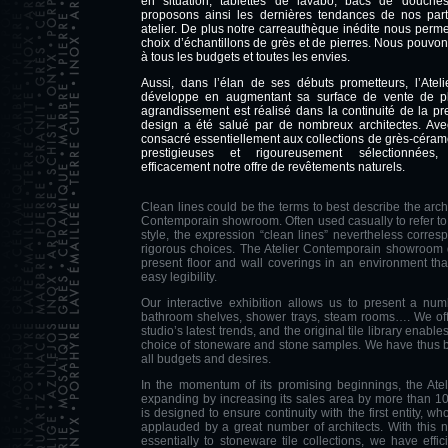
en situation; tablettes de lavabo, bacs de dou
proposons ainsi les dernières tendances de nos part
atelier. De plus notre carreauthèque inédite nous perm
choix d’échantillons de grès et de pierres. Nous pouvo
à tous les budgets et toutes les envies.
Aussi, dans l’élan de ses débuts prometteurs, l’Atel
développe en augmentant sa surface de vente de p
agrandissement est réalisé dans la continuité de la pr
design a été salué par de nombreux architectes. Av
consacré essentiellement aux collections de grès-céra
prestigieuses et rigoureusement sélectionnées
efficacement notre offre de revêtements naturels.
Clean lines could be the terms to best describe the archi
Contemporain showroom. Often used casually to refer to
style, the expression “clean lines” nevertheless corre
rigorous choices. The Atelier Contemporain showroom 
present floor and wall coverings in an environment tha
easy legibility.
Our interactive exhibition allows us to present a numb
bathroom shelves, shower trays, steam rooms…. We off
studio’s latest trends, and the original tile library enable
choice of stoneware and stone samples. We have thus b
all budgets and desires.
In the momentum of its promising beginnings, the Ate
expanding by increasing its sales area by more than 10
is designed to ensure continuity with the first entity, 
applauded by a great number of architects. With this
essentially to stoneware tile collections, we have effi