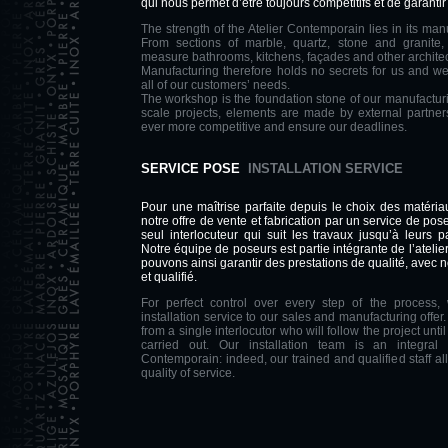
qui nous permet d’être toujours compétitifs et de garantir
The strength of the Atelier Contemporain lies in its ma
From sections of marble, quartz, stone and granit
measure bathrooms, kitchens, façades and other architec
Manufacturing therefore holds no secrets for us and w
all of our customers’ needs.
The workshop is the foundation stone of our manufacturi
scale projects, elements are made by external partner
ever more competitive and ensure our deadlines.
SERVICE POSE
INSTALLATION SERVICE
Pour une maîtrise parfaite depuis le choix des matéri
notre offre de vente et fabrication par un service de pos
seul interlocuteur qui suit les travaux jusqu’à leurs 
Notre équipe de poseurs est partie intégrante de l’ateli
pouvons ainsi garantir des prestations de qualité, avec 
et qualifié.
For perfect control over every step of the proces
installation service to our sales and manufacturing offer.
from a single interlocutor who will follow the project until
carried out. Our installation team is an integral 
Contemporain: indeed, our trained and qualified staff a
quality of service.